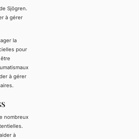
de Sjögren.
er à gérer
ager la
cielles pour
 être
rhumatismaux
der à gérer
aires.
GS
De nombreux
entielles.
aider à