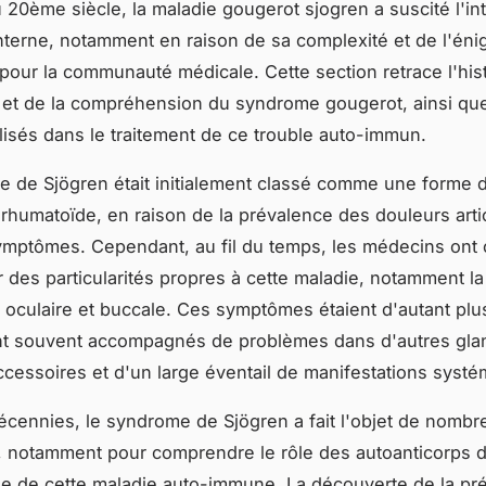
 20ème siècle, la maladie
gougerot sjogren
a suscité l'in
terne, notamment en raison de sa complexité et de l'éni
pour la communauté médicale. Cette section retrace l'hist
 et de la compréhension du
syndrome gougerot
, ainsi qu
lisés dans le traitement de ce trouble auto-immun.
 de Sjögren était initialement classé comme une forme 
e rhumatoïde, en raison de la prévalence des douleurs arti
symptômes. Cependant, au fil du temps, les médecins on
 des particularités propres à cette maladie, notamment la
oculaire et buccale. Ces symptômes étaient d'autant plus
ent souvent accompagnés de problèmes dans d'autres gl
accessoires et d'un large éventail de manifestations syst
décennies, le syndrome de Sjögren a fait l'objet de nomb
 notamment pour comprendre le rôle des autoanticorps d
e de cette maladie auto-immune. La découverte de la pr