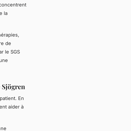
 concentrent
e la
hérapies,
re de
ar le SGS
 une
e Sjögren
patient. En
ent aider à
une