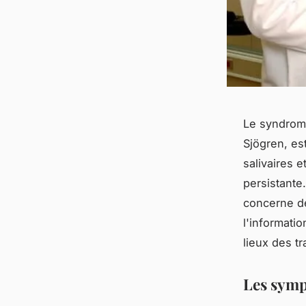
Le syndrom
Sjögren, es
salivaires 
persistante
concerne de
l'informatio
lieux des t
Les symp