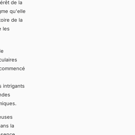
térêt de la
gme qu'elle
oire de la
e les
de
culaires
t commencé
 intrigants
andes
émiques.
reuses
ans la
ésence