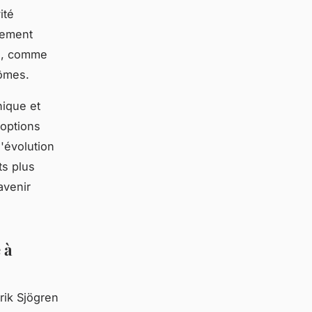
ité
lement
es, comme
tômes.
nique et
'options
l'évolution
ts plus
avenir
 à
rik Sjögren