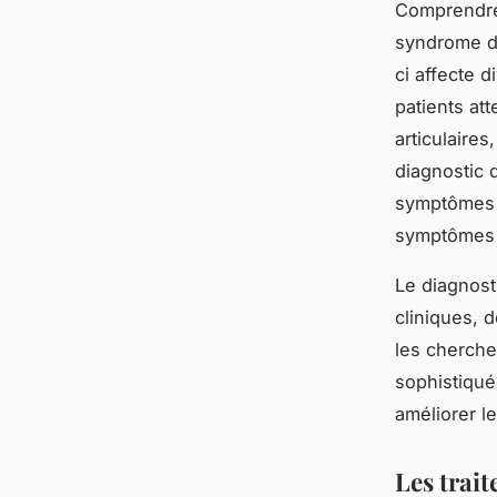
Comprendre 
syndrome de
ci affecte 
patients at
articulaires
diagnostic 
symptômes 
symptômes s
Le diagnos
cliniques, 
les cherche
sophistiquée
améliorer le
Les trai