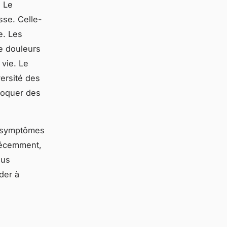
. Le
sse. Celle-
e. Les
de douleurs
 vie. Le
ersité des
voquer des
e symptômes
 Récemment,
lus
der à