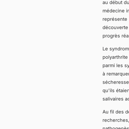
au début du
médecine in
représente 
découverte
progrès réa
Le syndrome
polyarthrit
parmi les 
à remarquer
sécheresse 
qu'ils étai
salivaires 
Au fil des 
recherches,
pathogenès