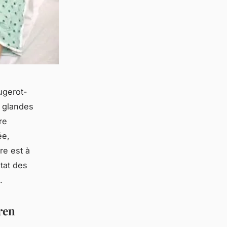
ugerot-
s glandes
re
ée,
re est à
état des
.
ren