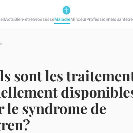
eil
Actu
Bien-être
Grossesse
Maladie
Minceur
Professionnels
Santé
Se
e
s sont les traitemen
ellement disponible
r le syndrome de
gren?