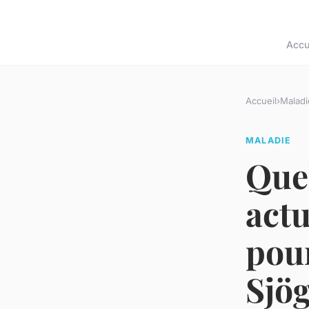
Accu
Accueil
›
Maladi
MALADIE
Quel
actu
pou
Sjö