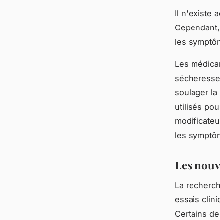
Il n'existe
Cependant, 
les symptôm
Les médicam
sécheresse. 
soulager la
utilisés po
modificateu
les symptôm
Les nouv
La recherc
essais clin
Certains de