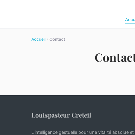
Accu
Accueil
›
Contact
Contac
Louispasteur Creteil
L'intelligence gestuelle pour une vitalité absolue et 