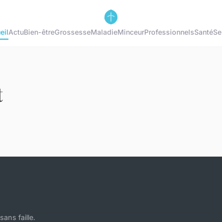
eil
Actu
Bien-être
Grossesse
Maladie
Minceur
Professionnels
Santé
Se
t
sans faille.