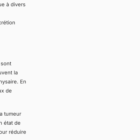
ue à divers
crétion
 sont
uvent la
hysaire. En
ux de
la tumeur
en état de
our réduire