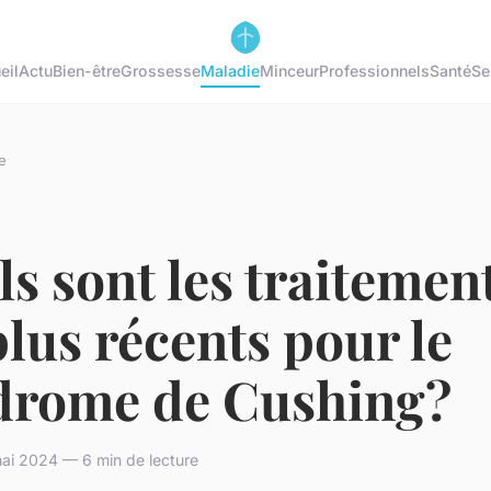
eil
Actu
Bien-être
Grossesse
Maladie
Minceur
Professionnels
Santé
Se
e
s sont les traitemen
plus récents pour le
drome de Cushing?
ai 2024 — 6 min de lecture