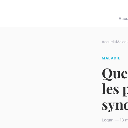
Accu
Accueil
›
Maladi
MALADIE
Quel
les 
syn
Logan — 18 m