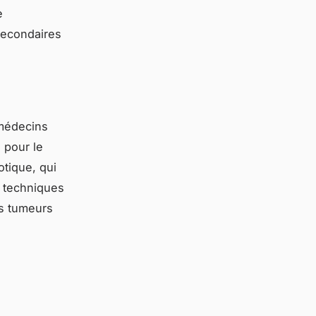
e
 secondaires
 médecins
 pour le
otique, qui
s techniques
es tumeurs