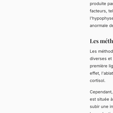
produite pa
facteurs, 
l'hypophyse
anormale d
Les méth
Les méthode
diverses et
première li
effet, l'ab
cortisol.
Cependant, l
est située à
subir une i