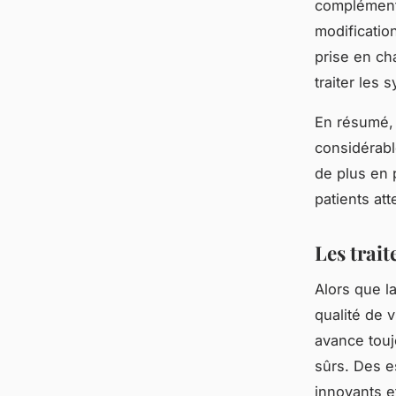
complémenta
modificatio
prise en ch
traiter les 
En résumé, 
considérabl
de plus en 
patients att
Les trai
Alors que l
qualité de 
avance touj
sûrs. Des e
innovants e