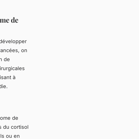
ome de
 développer
vancées, on
n de
irurgicales
isant à
die.
drome de
 du cortisol
ls ou en