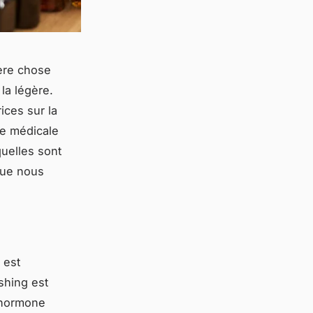
ère chose
la légère.
ices sur la
ce médicale
quelles sont
que nous
 est
shing est
 hormone