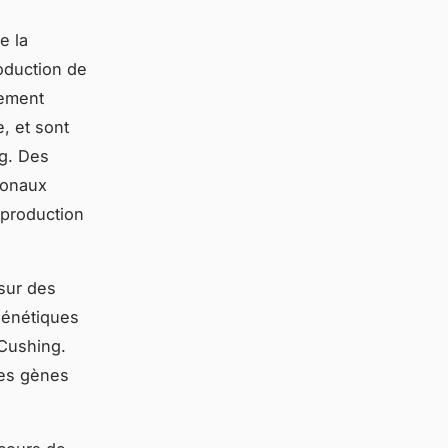
e la
oduction de
lement
e, et sont
ng. Des
lonaux
 production
 sur des
génétiques
Cushing.
les gènes