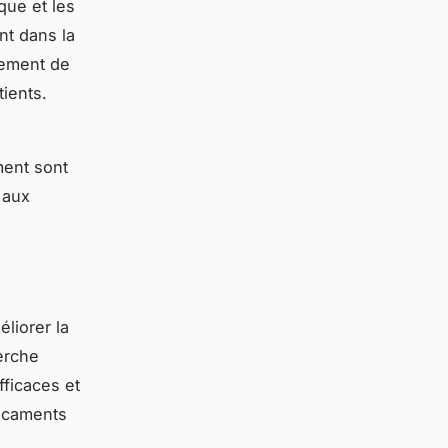
que et les
nt dans la
lement de
tients.
ment sont
 aux
liorer la
erche
ficaces et
dicaments