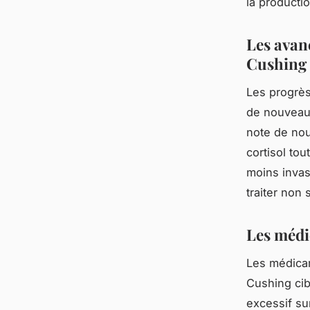
la productio
Les avan
Cushing
Les progrès
de nouveau
note de nou
cortisol to
moins invas
traiter non
Les médi
Les médicam
Cushing cib
excessif su