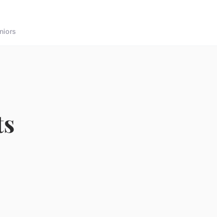
niors
ts