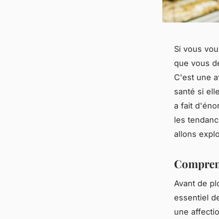
Si vous vo
que vous de
C'est une a
santé si el
a fait d'én
les tendanc
allons expl
Compren
Avant de plo
essentiel d
une affecti